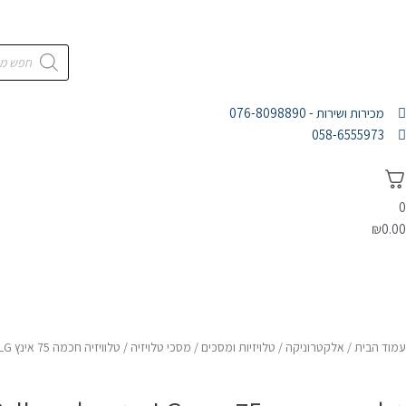
מכירות ושירות - 076-8098890
058-6555973
0
₪
0.00
דף הבית
מוצרי חשמל
אלקטרוניקה
אודות
עמוד הבית
/
אלקטרוניקה
/
טלויזיות ומסכים
/
מסכי טלויזיה
/ טלוויזיה חכמה 75 אינץ LG בטכנולוגיית Quantum NanoCell דגם: 75QNED7S6QA יבואן רשמי ח.י אלקטרוניקה