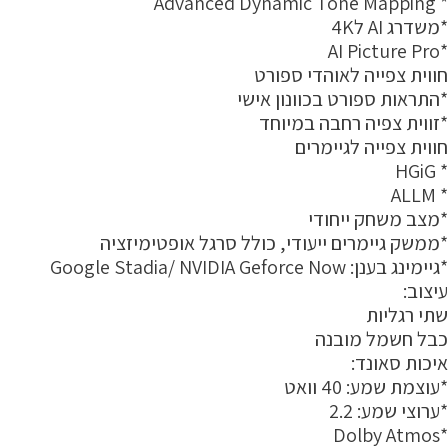
* Advanced Dynamic Tone Mapping
*משדרג AI ל4K
*AI Picture Pro
חווית צפייה לאוהדי ספורט
*התראות ספורט בכוונון אישי
*זווית צפיה רחבה במיוחד
חווית צפייה לגיימרים
* HGiG
* ALLM
*מצב משחק ייחודי
*ממשק גיימרים ייעודי, כולל סרגל אופטימיזציה
*גיימינג בענן: Google Stadia/ NVIDIA Geforce Now
עיצוב:
שתי רגליות
כבל חשמל מובנה
איכות סאונד:
*עוצמת שמע: 40 וואט
*ערוצי שמע: 2.2
*Dolby Atmos