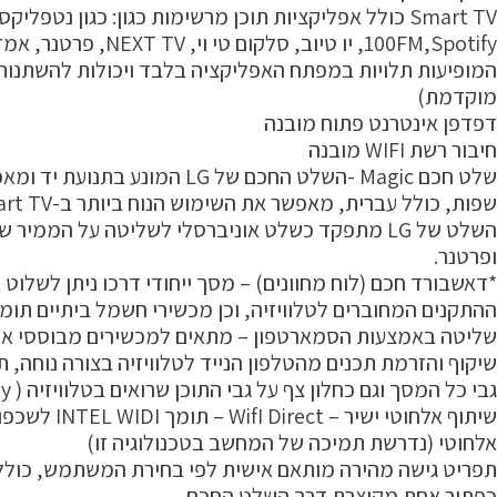
Smart TV כולל אפליקציות תוכן מרשימות כגון: כגון נטפליקס, אפל טי וי, מאקו,
100FM,Spotify, יו טיוב, סלקום טי וי, NEXT TV, פרטנר, אמזון ועוד. (האפליקציות
המופיעות תלויות במפתח האפליקציה בלבד ויכולות להשתנות 
מוקדמת)
דפדפן אינטרנט פתוח מובנה
חיבור רשת WIFI מובנה
שלט חכם Magic -השלט החכם של LG המונע בתנועת יד ומאפשר חיפוש קולי במגוון
שפות, כולל עברית, מאפשר את השימוש הנוח ביותר ב-Smart TV.
השלט של LG מתפקד כשלט אוניברסלי לשליטה על הממיר של HOT,YES,סלקום
ופרטנר.
*דאשבורד חכם (לוח מחוונים) – מסך ייחודי דרכו ניתן לשלוט 
ההתקנים המחוברים לטלוויזיה, וכן מכשירי חשמל ביתיים תומכי oT
שליטה באמצעות הסמארטפון – מתאים למכשירים מבוססי אנדרואיד 
שיקוף והזרמת תכנים מהטלפון הנייד לטלוויזיה בצורה נוחה, תכ
גבי כל המסך וגם כחלון צף על גבי התוכן שרואים בטלוויזיה ( Overlay)
שיתוף אלחוטי ישיר – WifI Direct – תומך INTEL WIDI לשכפול מסך המחשב באופן
אלחוטי (נדרשת תמיכה של המחשב בטכנולוגיה זו)
תפריט גישה מהירה מותאם אישית לפי בחירת המשתמש, כולל
כפתור אחת מקוצרת דרך השלט החכם.