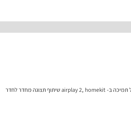
מערכת הפעלה: webOS 22 דשבורד חכם (לוח מחוונים) אפליקציות מקומיות ובינלאומיות שיתוף תכנים מהטלפון הנייד כולל תמיכה ב- airplay 2, homekit שיתוף תצוגה מחדר לחדר