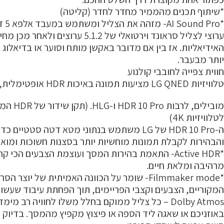
*שיתוף תכנים מהממיר מחדר לחדר (קליטה)
*AI Sound Pro- מזהה את הצליל ומשתמש במעבד אלפא 5 דור 5 כדי להפוך צליל דו-
ערוצי לצליל סראונד וירטואלי של 5.1.2 ערוצים ולאחר מכן מחיל את הגדרות האודיו
האידיאליות. אז בין אם מדובר באקשן מותח וסוער או בדיאלוג 
יותר מבעבר.
חווית צפייה לחובבי קולנוע
טלוויזיות LG QNED מציעות תמונה באיכות HDR אופטימלית, עם תמיכה בפורמטי HDR
מובילים, לרבות HDR 10 Pro ו-HLG. (תקן שידור של HDR המתאים שידורי SDR
לטלוויזיות 4K)
ה-HDR 10 Pro של LG משתמש בנתוני מטא דטה סטטיים כדי להתאים את הצבע
והבהירות לקבלת תמונות מוחשיות יותר בסצנות חשוכות ומואר
*Active HDR- התאמת בהירות המסך ועוצמת הצבעים הכי קרוב למציאות, לקבלת תמונה
מרהיבה ומלאת חיים.
*Filmmaker mode- שומר על הכוונה האמיתית של יוצר הסרט: לצפות ביחסי הגובה-רוחב
המקוריים, הצבעים וקצבי הפריימים, תוך הפחתת עיבוד שעשוי
Dolby Atmos – כל צליל ממוקם בחלל משלו לחוויה רב מימדית. כך, תוכלו לשמוע לחישה
באוזניכם או שאגה ליד הספה או פיצוץ מקפיץ מהמסך. בדיוק כ