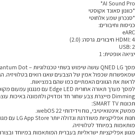
AI Sound Pro*
*כוונון סאונד אקוסטי
*סנכרון שמע אלחוטי
כניסות וחיבורים:
eARC
HDMI: 4 חיבורים. גרסה: (2.0)
USB: 2
יציאה אופטית: 1
מסך QNED LG עושה שימוש בשתי טכנולוגיות – Quantum Dot ו – NanoCell
שמאפשרות שכפול אמין של הצבעים שאנו רואים בטלוויזיה. 
לראות את הגוונים האמתיים כמו שהם במציאות.
למסך מערך תאורה אחורית Edge LED עם מנגנון עמעום מקומי – טכנולוגייתLocal
Dimming מייצרת צבע שחור חד ומדויק ולתמונה באיכות עוצרת נשימה.
תכונות SMART TV:
ממשק אינטואיטיבי, נוח וידידותי 22 webOS.
חנות אפליקציות משודרגת וגדולה יותר LG App Store עם מגוון רחב של אפליקציות
מותאמות במיוחד לטלוויזיה.
מגוון אפליקציות ישראליות בעברית המותאמות במיוחד ובצורה מ