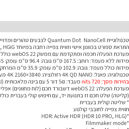
תיאור
טכנולוגיית Quantum Dot NanoCell לצבעים טהורים ומדוייקים מעבד תמונה 5 α דור 5 AI 4K עם בינה מלאכותית
התראת ספורט בכוונון אישי וזווית צפייה רחבה במיוחד ALLM, HGiG לחוויית משחק רספונסיבית במיוחד
מערכת הפעלה חכמה ומתקדמת עם ממשק webOS 22 כולל שלט חכם שזז בתנועת יד עם חיפוש קולי בעברית
מידות ללא מעמד: רוחב: 167.5 ס"מ גובה: 96.4 ס"מ עומק: 4.45 ס"מ משקל ללא מעמד: 35.9 ק"ג
מידות כולל מעמד: גובה: 102.9 ס"מ עומק: 35.9 ס"מ המרחק בין הרגליות: 135 ס"מ משקל כולל מעמד: 36.9 ק"ג
טכנולוגיה: פאנל: 4K QD NANO רזולוציה: 3840×2160 4K מערך תאורה אחורית: Edge LED
בהירות מסך: nits 720
מעבד: 5α דור 5 עם בינה מלאכותית (AI) ממשדרג תכני HD ,FHD ל- 4K טלוויזיה חכמה – ThinQ AI
(קליטה) שלט חכם זז בתנועת יד, עם חיפוש קולי בעברית כולל FC
* שליטה קולית בעברית
חווית צפייה לחובבי קולנוע
*HDR: Active HDR (HDR 10 PRO, HLG)
*Filmmaker mode