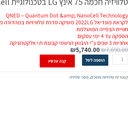
טלוויזיה חכמה 75 אינץ LG בטכנולוגיית Quantum NanoCell דגם: 75QNED7S6QA יבואן רשמי ח.י אלקטרוניקה
QNED – Quantum Dot &amp; NanoCell Technology
לקראת מונדיאל 2022LG משיקה סדרת טלוויזיות במהדורה מיוחדת שתספק לכם את
חוויית הצפייה המושלמת
הספקה עד 4 ימי עסקים
אחריות 3 שנים ע"י היבואן הרשמי קבוצת ח.י אלקטרוניקה
₪
5,740.00
₪
7,690.00
הוספה לסל
קנה עכשיו
קטגוריות
טלויזיות ומסכים
,
מסכי טלויזיה