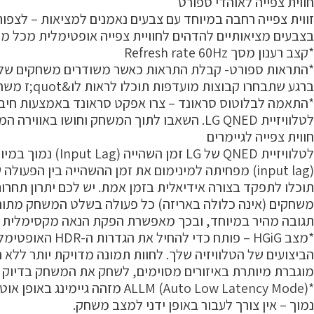
חווית צפייה לאוהדי ספורט
זווית צפייה רחבה במיוחד עם צבעים נאמנים למציאות – לצפ
בצבעים מציאותיים להדהים לחוויית צפייה אופטימלית מכל מק
*קצב רענון מסך Refresh rate 60Hz
*התראות ספורט- קבלת התראות כאשר משודרים משחקים של 
ברגע שתבחרו קבוצות מועדפות תוכלו לראות לו&quot;ז משחקים והתראות על גבי מסך הבית.
*התאמה לבלוטוס סראונד – צרו אפקט סראונד באמצעות חיבור
לטלוויזיית LG QNED. השאבו לתוך המשחק וחושו באווירה המחשמלת של הרגע.
חווית צפייה לגיימרים
לטלוויזיית QNED של LG זמן השהייה (Input Lag) נמוך במיוחד. השהיית הקלט הנמוכה
(input lag) מפחיתה למינימום את זמן ההשהייה בין הפעולה שתבצעו למה שתראו, כך
תוכלו לתפקד בצורה אידיאלית בזמן אמת. יש לכם יתרון תחרות
משחקים (אינה כלולה באריזה) כל פעולה בשלט המשחק מתורג
תגובה מהיר במיוחד, ובכך מאפשרת הפקת הנאה מקסימלית
*מצב HGiG – פותח כדי להחיל את הגדרות ה-HDR האופטימליות בהתאם לטווח
הביצועים של הטלוויזיה שלך. לחוות תמונה מדויקת יותר ללא ר
מוגברת מיותרת באיזורים מסוימים, לשחק את המשחק בדיוק 
*ALLM (Auto Low Latency Mode) מזהה גיימינג באופן אוטומטי ומחיל זמן השהייה
נמוך – אין צורך לעבור באופן ידני למצב משחק.