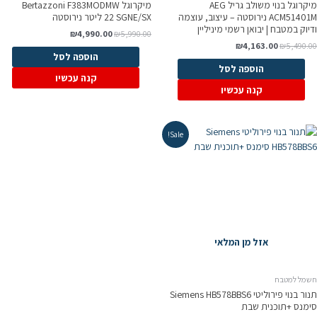
מיקרוגל בנוי משולב גריל AEG
מיקרוגל Bertazzoni F383MODMW
ACM51401M נירוסטה – עיצוב, עוצמה
SGNE/SX ‏22 ‏ליטר נירוסטה
דיוק במטבח | יבואן רשמי מיניליין
₪
4,990.00
₪
5,990.00
₪
4,163.00
₪
5,490.0
הוספה לסל
הוספה לסל
קנה עכשיו
קנה עכשיו
Sale!
אזל מן המלאי
שמל למטבח
תנור בנוי פירוליטי Siemens HB578BBS6
ימנס +תוכנית שבת