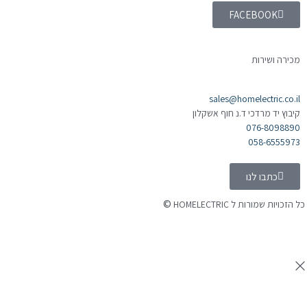
FACEBOOK
מכירה ושירות
sales@homelectric.co.il
קיבוץ יד מרדכי ד.נ חוף אשקלון
076-8098890
058-6555973
כתבו לנו
©
 הזכויות שמורות ל HOMELECTRIC
נה ע"י Ymdigi
tal בניית אתרים