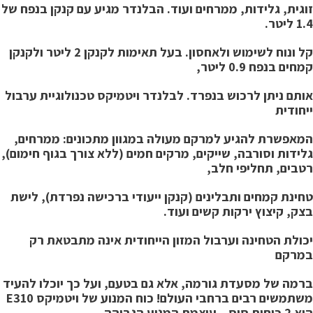
וגית, גלידות, ממרחים ועוד. הבלנדר מגיע עם קנקן בנפח של
1 ליטר.
ל ונוח לשימוש ולאחסון.
בעל תאימות לקנקן 2 ליטר ולקנקן
חים בנפח 0.9 ליטר,
ותם ניתן לרכוש בנפרד.
לבלנדר ויטמיקס טכנולוגיית ערבול
יחודית
מאפשרת להגיע למרקם מעולה במגוון מתכונים: ממרחים,
לידות וסורבה, שייקים, מרקים חמים (ללא צורך בגוף חימום),
טבים, תחליפי חלב,
חינת קמחים ותבלינים (קנקן ייעודי ברכישה נפרדת), לישת
צק, קיצוץ ירקות קשים ועוד.
כולת הטחינה וערבול המזון הייחודית אינה מתבטאת רק
מרקם
רמה של מסעדת גורמה, אלא גם בטעם, ועל כך יוכלו להעיד
שתמשים רבים ברחבי העולם!
כוח המנוע של ויטמיקס E310
כוחות סוס – עוצמת המנוע הגבוהה,