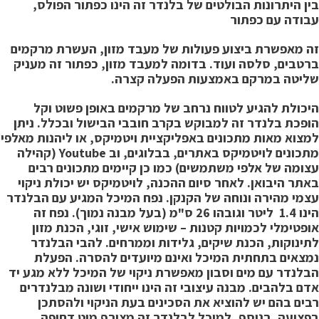
ין היתרונות הבולטים של בלנדר זה הינו כפתור הפולס,
בודה עם כפתור
ה מאפשרת ביצוע פעולות של מעבד מזון, העשרת מרקמים
רטבים, סלסה ועוד. בדומה למעבד מזון, כפתור זה מעניק
ליטה במרקם באמצעות הפעלה קצרה.
יכולת להגיע לטווח נרחב של מרקמים באופן פשוט וקל
ופכת בלנדר זה למבוקש בקרב חובבי הבישול ובכלל.
ניתן
מצוא מאות מתכונים באפליקציית ויטמיקס, או ליהנות מאלפי
מתכונים לויטמיקס באתרים, בבלוגים, וב Youtube (קהילה
צומה של אלפי משתמשים) כמו כן קיימים מתכונים רבים
אתר היבואן. לאחר סיום ההכנה, לויטמיקס יש יכולת ניקוי
צמי מהירה ונוחה של הקנקן.
נפח המיכל המגיע עם הבלנדר
הינו 1.4 ליטר וגובהו 26 ס"מ (בעל מבנה נמוך). נפח זה
ופטימלי לכמויות קטנות – שימוש אישי, זוגי, הכנת מזון
תינוקות, הכנת שיקים, גלידות וממרחים.
להבי הבלנדר
מצאים בתחתית המיכל ואינם מיועדים להסרה.
הפעלת
בלנדר עם מים וסבון
מאפשרת ניקוי של המיכל ללא מגע יד
דם בלהבים. מבנה עיצובי זה הינו ייחודי ושונה מבלנדרים
בים בהם יש להוציא את הסכינים בעת הניקוי ולהסתכן
פציעה. בנוסף, למיכל לבלנדר זה מצורף מוט דחיפה