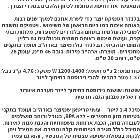
מאפשר את דחיפת המזונות לכיוון הלהבים במקרי הצורך.
לנדר ויטמיקס יוצר כדי לשרת אתכם למשך שנים רבות
אותה איכות כמו ביום הראשון של השימוש . ויטמיקס נחשבת
מובילה עולמית בתחום הבלנדרים למסעדות, מלונות ובתי
פה, ועושה שימוש באותה תשתית טכנולוגית גם בליין
מוצרים הביתי. הבלנדר כולו מיוצר בארה"ב ועומד בתקנים
חמירים.
תוצרת: ארה"ב
מידות: גובה 46 ס"מ, עומק 28
מ, רוחב 20 ס"מ.
ח מנוע: 2 כ"ס
חשמל: 1200-1400 W
משקל: 4.76 ק"ג
כבל:
1. מטר
להבים: להבי נירוסטה בחיתוך לייזר
ושנה: שושנת נירוסטה בחיתוך לייזר
מערכת איוורור
דיאלית
מנגנון הגנה תרמית
מיכל 1.4 ליטר – עשוי טריטאן שמיוצר בארה"ב ועומד בתקני
בטיחות מזון מחמירים – ללא BPA, בגודל ורוחב מושלמים
עבודה נוחה, הכנת ארוחות משפחתיות והכנת מנות לאירוח.
מיכל כולל סגירה בטיחותית קלה ומהירה. את המיכל ניתן
נקות בפעולת שטיפה עצמית של המכשיר, והוא גם עמיד