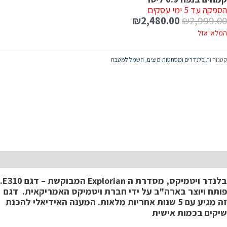
פקה עד 5 ימי עסקים
₪
2,480.00
₪
2,999.0
מלאי אזל
טגוריות
בלנדרים ומסחטות מיצים
,
חשמל למטבח
יאור
בלנדר ויטמיקס, מסדרת ה Explorian המבוקשת – דגם E310.
ותח ויוצר בארה"ב על ידי חברת ויטמיקס האמריקאית. דגם
 מגיע עם 5 שנות אחריות מלאות.
המענה האידיאלי להכנת
יקים בכמות אישית