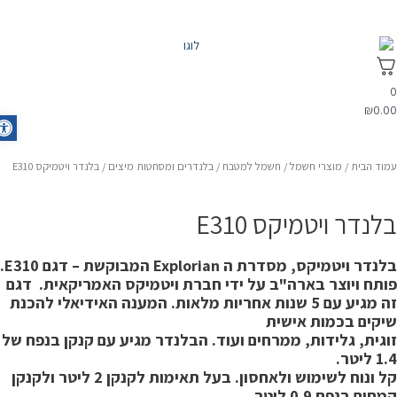
₪
0.0
olbar
מוד הבית
/
מוצרי חשמל
/
חשמל למטבח
/
בלנדרים ומסחטות מיצים
/ בלנדר ויטמיקס E310
לנדר ויטמיקס E310
בלנדר ויטמיקס, מסדרת ה Explorian המבוקשת – דגם E310.
ותח ויוצר בארה"ב על ידי חברת ויטמיקס האמריקאית. דגם
 מגיע עם 5 שנות אחריות מלאות.
המענה האידיאלי להכנת
יקים בכמות אישית
וגית, גלידות, ממרחים ועוד. הבלנדר מגיע עם קנקן בנפח של
1 ליטר.
ל ונוח לשימוש ולאחסון.
בעל תאימות לקנקן 2 ליטר ולקנקן
מחים בנפח 0.9 ליטר