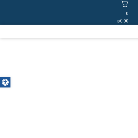
0
₪
0.00
oolbar