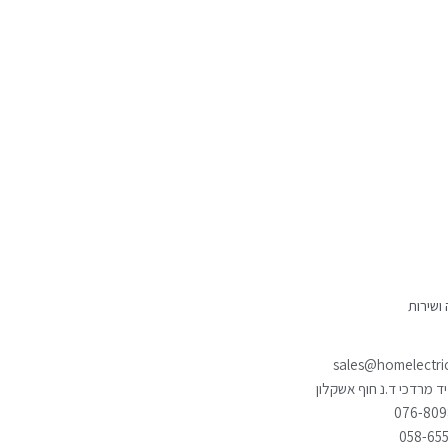
ושירות
sales@homelectric.
יד מרדכי ד.נ חוף אשקלון
076-80
058-65