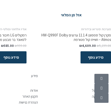
אזל מן המלאי
מערכות סטריאו ובידוריות
אודיו אלחוטי ומולטי-רו
מקרן קול סמסונג 11.1.4 ערוצים HW-Q990F Dolby
Atmos – חוויית קול מטורפת
לסאונד בר מבצע מ
₪
585.00
₪
999.00
₪
4,609.00
₪
5,199.00
מידע נוסף
מידע נוסף
קטגוריות
מידע
מוצרי חשמל
אודות
אלקטרוניקה
תקנון האתר
הצהרת נגישות