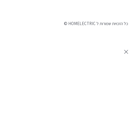
©
כל הזכויות שמורות ל HOMELECTRIC
נבנה ע"י Ymdigi
tal בניית אתרים