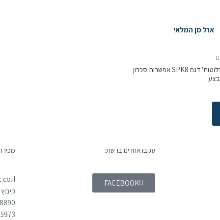
אזל מן המלאי
ם
רמקולים LG חיבור בלוטות' דגם SPK8 אפשרות סכרון
בצע
עקבו אחרינו ברשת:
מכירה 
co.il
FACEBOOK
קיבוץ 
98890
55973