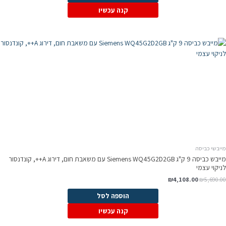
קנה עכשיו
מייבשי כביסה
מייבש כביסה 9 ק"ג Siemens WQ45G2D2GB עם משאבת חום, דירוג A++, קונדנסור
לניקוי עצמי
₪
4,108.00
₪
5,690.00
הוספה לסל
קנה עכשיו