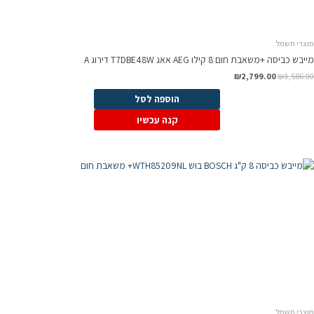
מוצרי חשמל
מייבש כביסה +משאבת חום 8 קילו AEG אאג T7DBE48W דירוג A
₪
2,799.00
₪
3,586.00
הוספה לסל
קנה עכשיו
מוצרי חשמל