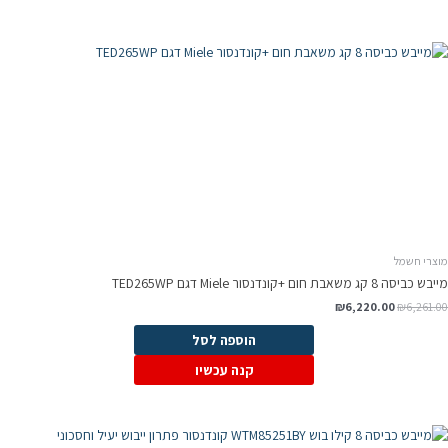
מוצרי חשמל
מייבש כביסה 8 קג משאבת חום +קונדנסור Miele דגם TED265WP
₪
6,220.00
₪
6,261.00
הוספה לסל
קנה עכשיו