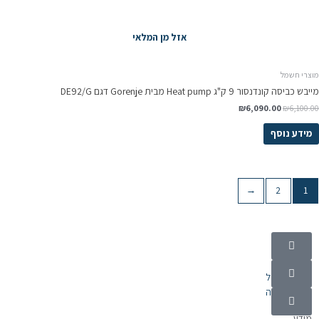
אזל מן המלאי
מוצרי חשמל
מייבש כביסה קונדנסור 9 ק"ג Heat pump מבית Gorenje דגם DE92/G
₪
6,090.00
₪
6,100.00
מידע נוסף
←
2
1
קטגוריות
מוצרי חשמל
אלקטרוניקה
מידע