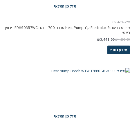
אזל מן המלאי
מייבשי כביסה
מייבש כביסה Electrolux 9 ק"ג Heat Pump סדרה 700 – דגם EDH903R7WC | יבואן
רשמי
₪
3,448.00
₪
4,890.00
מידע נוסף
אזל מן המלאי