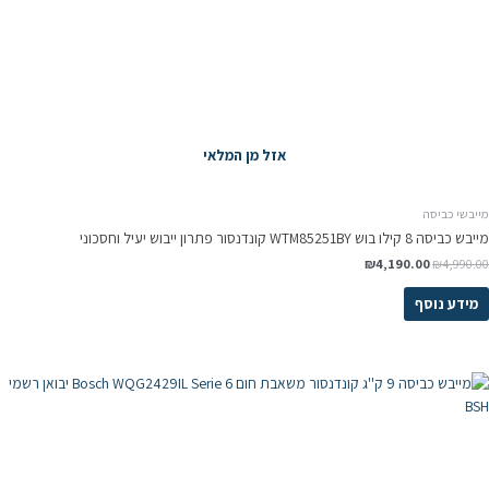
אזל מן המלאי
מייבשי כביסה
מייבש כביסה 8 קילו בוש WTM85251BY קונדנסור פתרון ייבוש יעיל וחסכוני
₪
4,190.00
₪
4,990.00
מידע נוסף