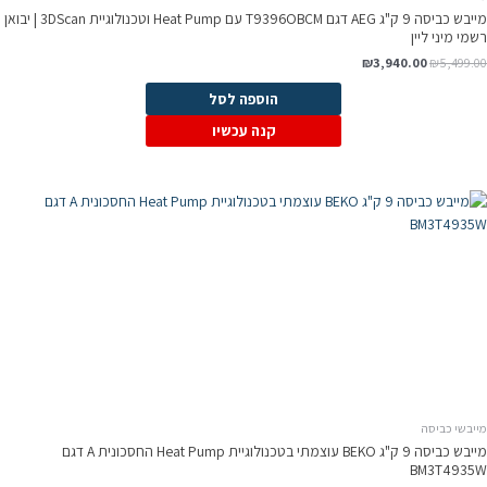
מייבש כביסה 9 ק"ג AEG דגם T9396OBCM עם Heat Pump וטכנולוגיית 3DScan | יבואן
רשמי מיני ליין
₪
3,940.00
₪
5,499.00
הוספה לסל
קנה עכשיו
מייבשי כביסה
מייבש כביסה 9 ק"ג BEKO עוצמתי בטכנולוגיית Heat Pump החסכונית A דגם
BM3T4935W