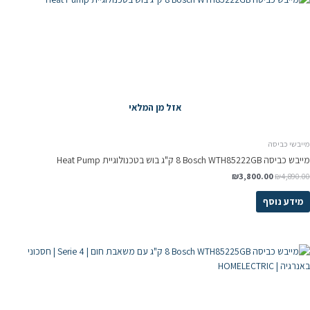
אזל מן המלאי
מייבשי כביסה
מייבש כביסה Bosch WTH85222GB ‏8 ‏ק"ג בוש בטכנולוגיית Heat Pump
₪
3,800.00
₪
4,890.00
מידע נוסף