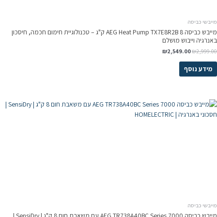
מייבשי כביסה
מייבש כביסה AEG Heat Pump TX7E8R2B 8 ק"ג – טכנולוגיית חימום חכמה, חיסכון
באנרגיה וייבוש מושלם
₪
2,549.00
₪
2,999.00
מידע נוסף
מייבשי כביסה
מייבש כביסה AEG TR738A40BC Series 7000 עם משאבת חום 8 ק"ג | SensiDry |