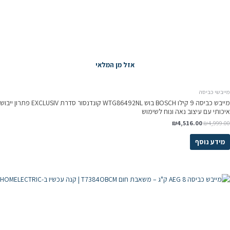
אזל מן המלאי
מייבשי כביסה
מייבש כביסה 9 קילו BOSCH בוש WTG86492NL קונדנסור סדרת EXCLUSIV פתרון ייבוש
איכותי עם עיצוב נאה ונוח לשימוש
₪
4,516.00
₪
4,999.00
מידע נוסף