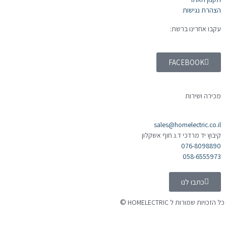
הצהרת נגישות
עקבו אחרינו ברשת:
FACEBOOK
מכירה ושירות
sales@homelectric.co.il
קיבוץ יד מרדכי ד.נ חוף אשקלון
076-8098890
058-6555973
כתבו לנו
©
כל הזכויות שמורות ל HOMELECTRIC
נבנה ע"י Ymdigi
tal בניית אתרים