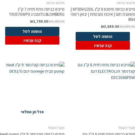
מייבשי כביסה
מייבשי כביסה
מייבש כביסה סימנס 8 ק"ג WT85H225IL |
מייבש כביסה פתח חזית 7 ק”ג
משאבת חום | איכות מובטחת | יבואן רשמי
BLOMBERG בלומברג TXU570WPX
BSH
₪
1,790.00
₪
2,490.00
₪
3,689.00
₪
4,899.00
הוספה לסל
הוספה לסל
קנה עכשיו
קנה עכשיו
אזל מן המלאי
מוצרי חשמל
מוצרי חשמל
מייבש כביסה פתח חזית 8 ק”ג עם
מייבש כביסה קונדנסור 9 ק"ג Heat pump