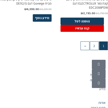
קונדנסור ELECTROLUX דגם
מבית Gorenje דגם DE92/G
EDC2086PDW
₪
6,090.00
₪
6,100.00
₪
2,785.00
₪
2,790.00
מידע נוסף
הוספה לסל
קנה עכשיו
←
2
1
קטגוריות
מוצרי חשמל
אלקטרוניקה
מידע
אודות
תקנון האתר