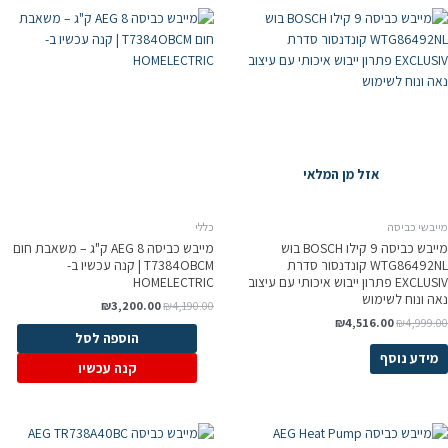
אזל מן המלאי
מייבשי כביסה
כללי
מייבש כביסה 9 קילו BOSCH בוש
מייבש כביסה AEG 8 ק"ג – משאבת חום
WTG86492NL קונדנסור סדרת
T7384OBCM | קנה עכשיו ב-
EXCLUSIV פתרון ייבוש איכותי עם עיצוב
HOMELECTRIC
נאה ונוח לשימוש
₪
3,200.00
₪
4,190.00
₪
4,516.00
₪
4,999.00
הוספה לסל
מידע נוסף
קנה עכשיו