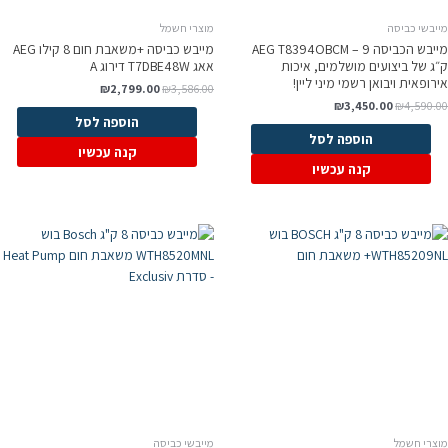
מייבשי כביסה
מוצרי חשמל
מייבש הכביסה AEG T8394OBCM – 9
מייבש כביסה +משאבת חום 8 קילו AEG
ק״ג של ביצועים מושלמים, איכות
אאג T7DBE48W דירוג A
אירופאית ויבואן רשמי מיני ליין!
₪
2,799.00
₪
3,586.00
₪
3,450.00
₪
4,590.00
הוספה לסל
הוספה לסל
קנה עכשיו
קנה עכשיו
מוצרי חשמל
מייבשי כביסה