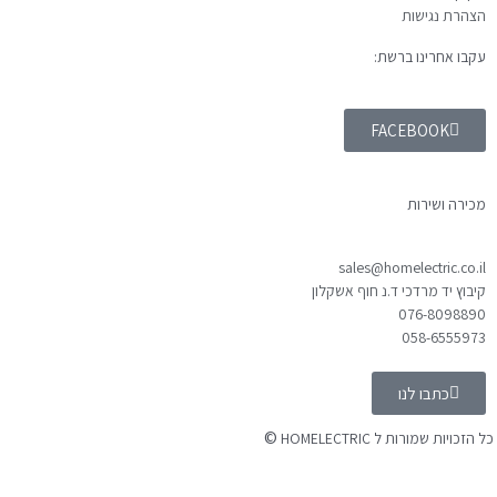
הצהרת נגישות
עקבו אחרינו ברשת:
FACEBOOK
מכירה ושירות
sales@homelectric.co.il
קיבוץ יד מרדכי ד.נ חוף אשקלון
076-8098890
058-6555973
כתבו לנו
©
כל הזכויות שמורות ל HOMELECTRIC
נבנה ע"י Ymdigi
tal בניית אתרים